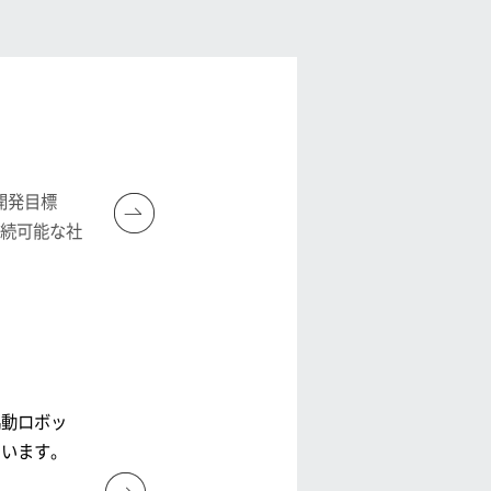
開発目標
持続可能な社
協動ロボッ
ています。