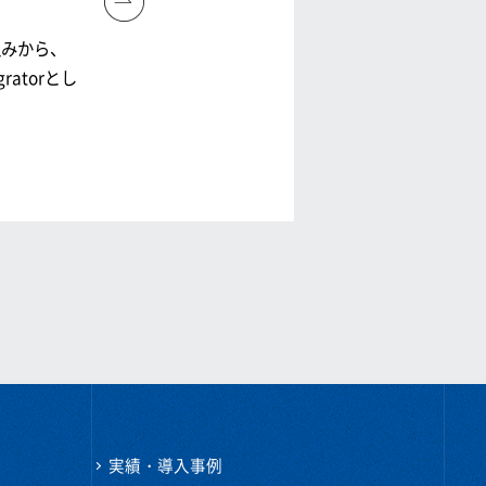
組みから、
egratorとし
実績・導入事例